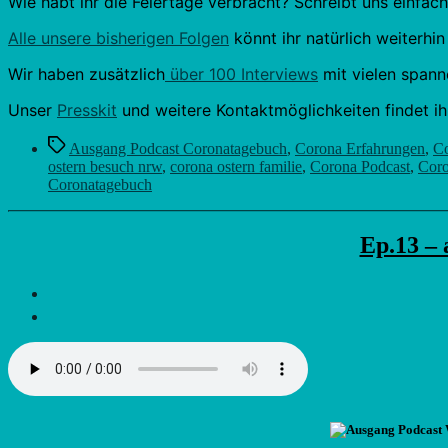
Wie habt ihr die Feiertage verbracht? Schreibt uns einf
Alle unsere bisherigen Folgen
könnt ihr natürlich weiterhin
Wir haben zusätzlich
über 100 Interviews
mit vielen spann
Unser
Presskit
und weitere Kontaktmöglichkeiten findet i
Schlagwörter
Ausgang Podcast Coronatagebuch
,
Corona Erfahrungen
,
Co
ostern besuch nrw
,
corona ostern familie
,
Corona Podcast
,
Coro
Coronatagebuch
Ep.13 – 