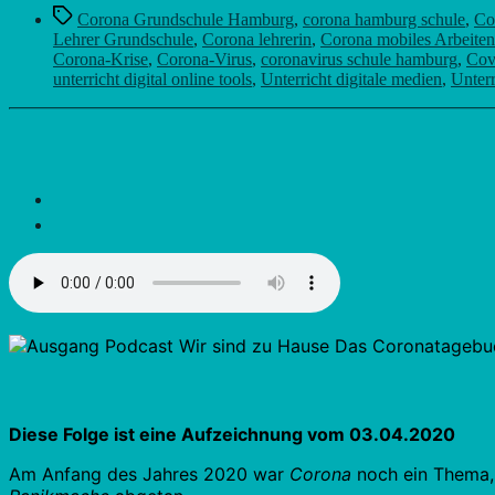
Schlagwörter
Corona Grundschule Hamburg
,
corona hamburg schule
,
Co
Lehrer Grundschule
,
Corona lehrerin
,
Corona mobiles Arbeiten
Corona-Krise
,
Corona-Virus
,
coronavirus schule hamburg
,
Cov
unterricht digital online tools
,
Unterricht digitale medien
,
Unterr
Diese Folge ist eine Aufzeichnung vom 03.04.2020
Am Anfang des Jahres 2020 war
Corona
noch ein Thema, 