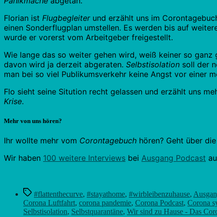
Panikmache
abgetan.
Florian ist
Flugbegleiter
und erzählt uns im Corontagebuch 
einen Sonderflugplan umstellen. Es werden bis auf weiter
wurde er vorerst vom Arbeitgeber freigestellt.
Wie lange das so weiter gehen wird, weiß keiner so ganz 
davon wird ja derzeit abgeraten.
Selbstisolation
soll der 
man bei so viel Publikumsverkehr keine Angst vor einer 
Flo sieht seine Sitution recht gelassen und erzählt uns m
Krise
.
Mehr von uns hören?
Ihr wollte mehr vom
Corontagebuch
hören? Geht über di
Wir haben
100 weitere Interviews
bei
Ausgang Podcast
au
Schlagwörter
#flattenthecurve
,
#stayathome
,
#wirbleibenzuhause
,
Ausgan
Corona Luftfahrt
,
corona pandemie
,
Corona Podcast
,
Corona s
Selbstisolation
,
Selbstquarantäne
,
Wir sind zu Hause - Das Co