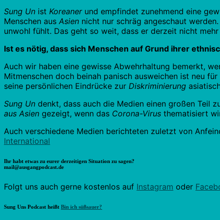
Sung Un
ist
Koreaner
und empfindet zunehmend eine gewi
Menschen aus
Asien
nicht nur schräg angeschaut werden. S
unwohl fühlt. Das geht so weit, dass er derzeit nicht mehr
Ist es nötig, dass sich Menschen auf Grund ihrer ethn
Auch wir haben eine gewisse Abwehrhaltung bemerkt, wenn 
Mitmenschen doch beinah panisch ausweichen ist neu für u
seine persönlichen Eindrücke zur
Diskriminierung
asiatisc
Sung Un
denkt, dass auch die Medien einen großen Teil 
aus Asien
gezeigt, wenn das
Corona-Virus
thematisiert wi
Auch verschiedene Medien berichteten zuletzt von Anfe
International
Ihr habt etwas zu eurer derzeitigen Situation zu sagen?
mail@ausgangpodcast.de
Folgt uns auch gerne kostenlos auf
Instagram
oder
Faceb
Sung Uns Podcast heißt
Bin ich süßsauer?