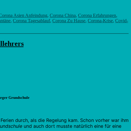
Corona Asien Anfeindung
,
Corona China
,
Corona Erfahrungen
,
ntäne
,
Corona Tagesablauf
,
Corona Zu Hause
,
Corona-Krise
,
Covid-
llehrers
urger Grundschule
Ferien durch, als die Regelung kam. Schon vorher war ihm
undschule
und auch dort musste natürlich eine für eine