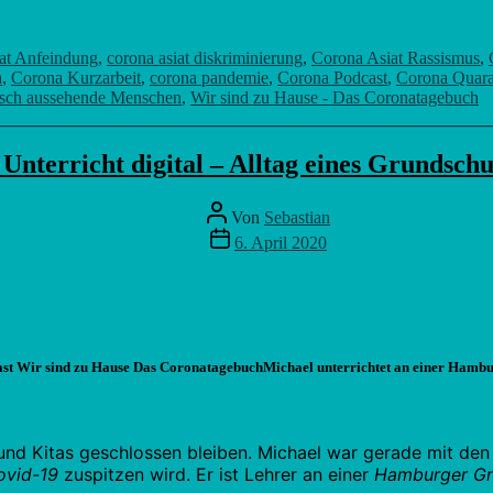
at Anfeindung
,
corona asiat diskriminierung
,
Corona Asiat Rassismus
,
a
,
Corona Kurzarbeit
,
corona pandemie
,
Corona Podcast
,
Corona Quara
isch aussehende Menschen
,
Wir sind zu Hause - Das Coronatagebuch
 Unterricht digital – Alltag eines Grundschu
Beitragsautor
Von
Sebastian
Veröffentlichungsdatum
6. April 2020
Michael unterrichtet an einer Hamb
und Kitas geschlossen bleiben. Michael war gerade mit den 
ovid-19
zuspitzen wird. Er ist Lehrer an einer
Hamburger Gr