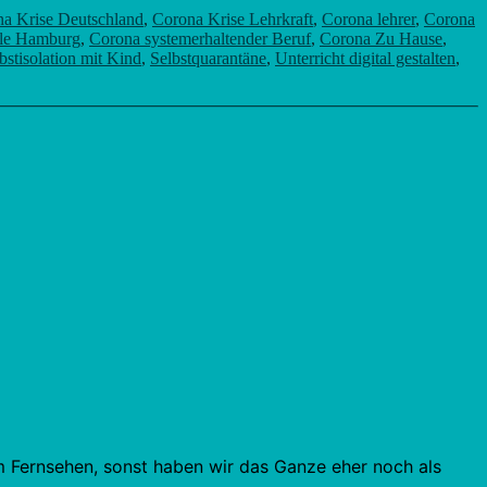
a Krise Deutschland
,
Corona Krise Lehrkraft
,
Corona lehrer
,
Corona
le Hamburg
,
Corona systemerhaltender Beruf
,
Corona Zu Hause
,
bstisolation mit Kind
,
Selbstquarantäne
,
Unterricht digital gestalten
,
m Fernsehen, sonst haben wir das Ganze eher noch als