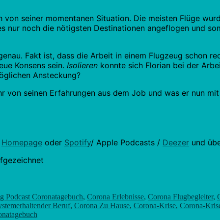
von seiner momentanen Situation. Die meisten Flüge wurde
es nur noch die nötigsten Destinationen angeflogen und som
genau. Fakt ist, dass die Arbeit in einem Flugzeug schon r
neue Konsens sein.
Isolieren
konnte sich Florian bei der Arbe
möglichen Ansteckung?
ehr von seinen Erfahrungen aus dem Job und was er nun mit s
e
Homepage
oder
Spotify
/ Apple Podcasts /
Deezer
und über
fgezeichnet
g Podcast Coronatagebuch
,
Corona Erlebnisse
,
Corona Flugbegleiter
,
ystemerhaltender Beruf
,
Corona Zu Hause
,
Corona-Krise
,
Corona-Krise
ronatagebuch