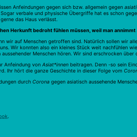
ssen Anfeindungen gegen sich bzw. allgemein gegen
asia
ogar verbale und physische Übergriffe hat es schon gegeben
 gerne das Haus verlässt.
ischen Herkunft bedroht fühlen müssen, weil man annimm
wir auf Menschen getroffen sind. Natürlich sollen wir all
ns. Wir konnten also ein kleines Stück weit nachfühlen wi
h aussehender Menschen hören. Wir sind erschrocken über d
zur Anfeindung von
Asiat*innen
beitragen. Denn -so sein Ein
rd. Ihr hört die ganze Geschichte in dieser Folge vom
Coro
indungen durch
Corona
gegen asiatisch aussehende Mensche
ook
.