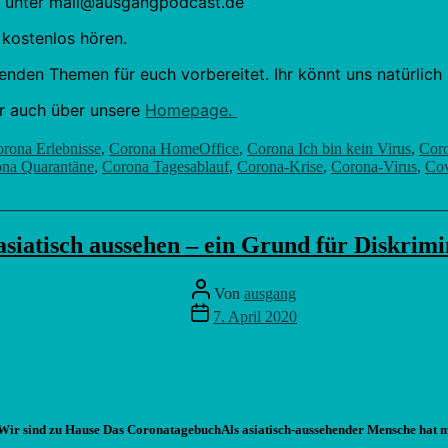
ach unter mail@ausgangpodcast.de
 kostenlos hören.
enden Themen für euch vorbereitet. Ihr könnt uns natürlic
hr auch über unsere
Homepage.
rona Erlebnisse
,
Corona HomeOffice
,
Corona Ich bin kein Virus
,
Coro
na Quarantäne
,
Corona Tagesablauf
,
Corona-Krise
,
Corona-Virus
,
Cov
asiatisch aussehen – ein Grund für Diskrim
Beitragsautor
Von
ausgang
Veröffentlichungsdatum
7. April 2020
Als asiatisch-aussehender Mensche hat 