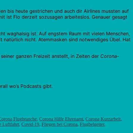
n bis heute gestrichen und auch dir Airlines mussten auf
it ist Flo derzeit sozusagen arbeiteslos. Genauer gesagt
echt waghalsig ist. Auf engstem Raum mit vielen Menschen,
it natürlich nicht. Atemmasken sind notwendiges Übel. Hat
einer ganzen Freizeit anstellt, in Zeiten der
Corona-
all wo’s Podcasts gibt.
Corona Flugbranche
,
Corona Hilfe Ehrenamt
,
Corona Kurzarbeit
,
 Luftfahrt
,
Covid-19
,
Fliegen bei Corona
,
Flugbelgeiter
,