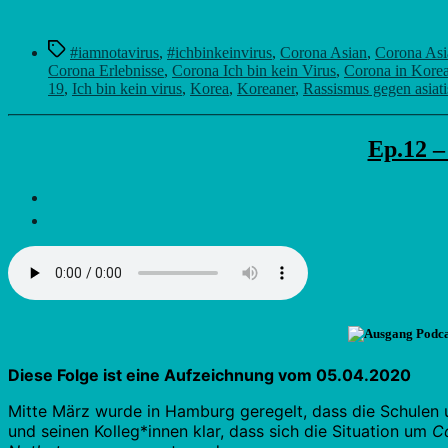
Schlagwörter
#iamnotavirus
,
#ichbinkeinvirus
,
Corona Asian
,
Corona Asi
Corona Erlebnisse
,
Corona Ich bin kein Virus
,
Corona in Kore
19
,
Ich bin kein virus
,
Korea
,
Koreaner
,
Rassismus gegen asiat
Ep.12 –
Diese Folge ist eine Aufzeichnung vom 05.04.2020
Mitte März wurde in Hamburg geregelt, dass die Schulen 
und seinen Kolleg*innen klar, dass sich die Situation um
C