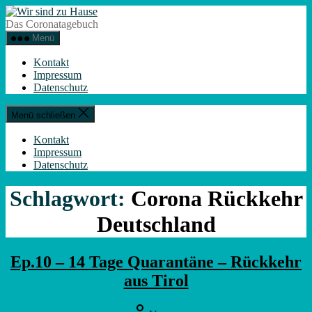
Zum
Wir
Inhalt
sind
Das Coronatagebuch
springen
zu
Menü
Hause
Kontakt
Impressum
Datenschutz
Menü schließen
Kontakt
Impressum
Datenschutz
Schlagwort:
Corona Rückkehr
Deutschland
Ep.10 – 14 Tage Quarantäne – Rückkehr
aus Tirol
Beitragsautor