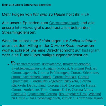
Hört alle unsere Interviews kostenlos
Mehr Folgen von
Wir sind zu Hause
hört ihr
HIER
Alle unsere Episoden zum
Coronatagebuch
und alle
unsere
Interviews
gibt’s auch bei allen bekannten
Streamingdiensten.
Wenn ihr selbst eure Erfahrungen zur
Selbstisolation
oder aus dem Alltag in der
Corona-Krise
loswerden
wollte, schreibt uns eine Direktnachricht auf
Instagram
oder eine E-mail über mail@ausgangpodcast.de
Schlagwörter
#flattenthecurve
,
#stayathome
,
#staythefuckhome
,
#wirbleibenzuhause
,
Ausgang Podcast
,
Ausgang Podcast
Coronatagebuch
,
Corona Erfahrungen
,
Corona Erlebnisse
,
corona nachrichten aktuell
,
Corona Podcast
,
Corona
Quarantäne
,
Corona Risikogebiert Rückkehr
,
Corona
Rückkehr Deutschland
,
Corona Tirol
,
Corona Zu Hause
,
Corona zurück aus Tirol
,
Corona-Krise
,
Corona-Virus
,
Covid-19
,
Quarantäne Corona
,
Risikogebiert Tirol
,
Wir sind
zu Hause - Das Coronatagebuch
,
zurück aus dem Ski-Urlaub