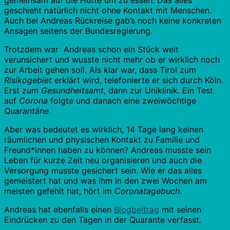
gemeinsam auf die Hütte um zu essen. Das alles
geschieht natürlich nicht ohne Kontakt mit Menschen.
Auch bei Andreas Rückreise gab’s noch keine konkreten
Ansagen seitens der Bundesregierung.
Trotzdem war Andreas schon ein Stück weit
verunsichert und wusste nicht mehr ob er wirklich noch
zur Arbeit gehen soll. Als klar war, dass Tirol zum
Risikogebiet
erklärt wird, telefonierte er sich durch Köln.
Erst zum
Gesundheitsamt
, dann zur Uniklinik. Ein Test
auf
Corona
folgte und danach eine zweiwöchtige
Quarantäne
.
Aber was bedeutet es wirklich, 14 Tage lang keinen
räumlichen und physischen Kontakt zu Familie und
Freund*innen haben zu können? Andreas musste sein
Leben für kurze Zeit neu organisieren und auch die
Versorgung musste gesichert sein. Wie er das alles
gemeistert hat und was ihm in den zwei Wochen am
meisten gefehlt hat, hört im
Coronatagebuch
.
Andreas hat ebenfalls einen
Blogbeitrag
mit seinen
Eindrücken zu den Tagen in der Quarante verfasst.