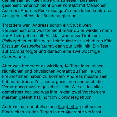
gemeinsam auf die Hütte um zu essen. Das alles
geschieht natürlich nicht ohne Kontakt mit Menschen.
Auch bei Andreas Rückreise gab’s noch keine konkreten
Ansagen seitens der Bundesregierung.
Trotzdem war Andreas schon ein Stück weit
verunsichert und wusste nicht mehr ob er wirklich noch
zur Arbeit gehen soll. Als klar war, dass Tirol zum
Risikogebiet
erklärt wird, telefonierte er sich durch Köln.
Erst zum
Gesundheitsamt
, dann zur Uniklinik. Ein Test
auf
Corona
folgte und danach eine zweiwöchtige
Quarantäne
.
Aber was bedeutet es wirklich, 14 Tage lang keinen
räumlichen und physischen Kontakt zu Familie und
Freund*innen haben zu können? Andreas musste sein
Leben für kurze Zeit neu organisieren und auch die
Versorgung musste gesichert sein. Wie er das alles
gemeistert hat und was ihm in den zwei Wochen am
meisten gefehlt hat, hört im
Coronatagebuch
.
Andreas hat ebenfalls einen
Blogbeitrag
mit seinen
Eindrücken zu den Tagen in der Quarante verfasst.