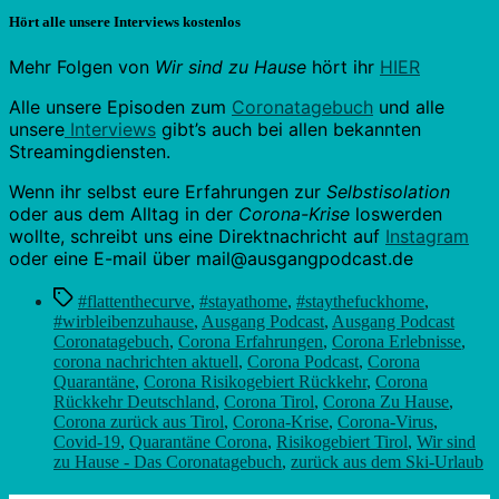
Hört alle unsere Interviews kostenlos
Mehr Folgen von
Wir sind zu Hause
hört ihr
HIER
Alle unsere Episoden zum
Coronatagebuch
und alle
unsere
Interviews
gibt’s auch bei allen bekannten
Streamingdiensten.
Wenn ihr selbst eure Erfahrungen zur
Selbstisolation
oder aus dem Alltag in der
Corona-Krise
loswerden
wollte, schreibt uns eine Direktnachricht auf
Instagram
oder eine E-mail über mail@ausgangpodcast.de
Schlagwörter
#flattenthecurve
,
#stayathome
,
#staythefuckhome
,
#wirbleibenzuhause
,
Ausgang Podcast
,
Ausgang Podcast
Coronatagebuch
,
Corona Erfahrungen
,
Corona Erlebnisse
,
corona nachrichten aktuell
,
Corona Podcast
,
Corona
Quarantäne
,
Corona Risikogebiert Rückkehr
,
Corona
Rückkehr Deutschland
,
Corona Tirol
,
Corona Zu Hause
,
Corona zurück aus Tirol
,
Corona-Krise
,
Corona-Virus
,
Covid-19
,
Quarantäne Corona
,
Risikogebiert Tirol
,
Wir sind
zu Hause - Das Coronatagebuch
,
zurück aus dem Ski-Urlaub