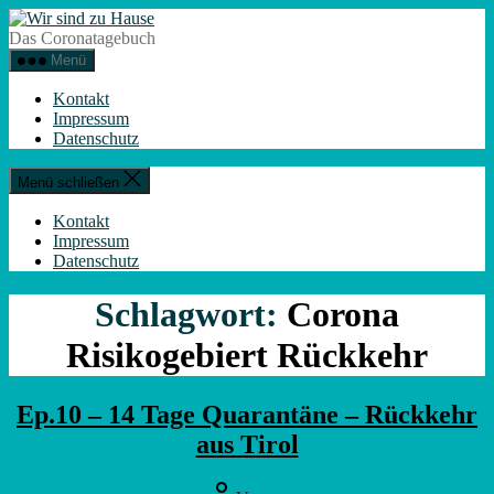
Zum
Wir
Inhalt
sind
Das Coronatagebuch
springen
zu
Menü
Hause
Kontakt
Impressum
Datenschutz
Menü schließen
Kontakt
Impressum
Datenschutz
Schlagwort:
Corona
Risikogebiert Rückkehr
Ep.10 – 14 Tage Quarantäne – Rückkehr
aus Tirol
Beitragsautor