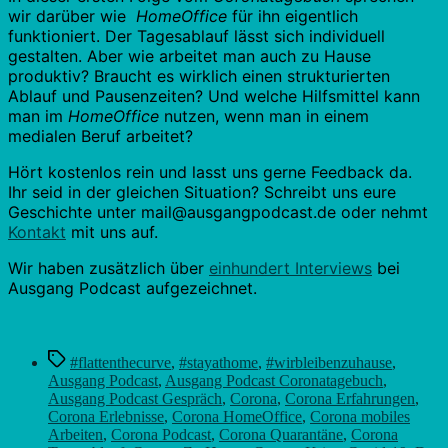
wir darüber wie
HomeOffice
für ihn eigentlich
funktioniert. Der Tagesablauf lässt sich individuell
gestalten. Aber wie arbeitet man auch zu Hause
produktiv? Braucht es wirklich einen strukturierten
Ablauf und Pausenzeiten? Und welche Hilfsmittel kann
man im
HomeOffice
nutzen, wenn man in einem
medialen Beruf arbeitet?
Hört kostenlos rein und lasst uns gerne Feedback da.
Ihr seid in der gleichen Situation? Schreibt uns eure
Geschichte unter mail@ausgangpodcast.de oder nehmt
Kontakt
mit uns auf.
Wir haben zusätzlich über
einhundert Interviews
bei
Ausgang Podcast aufgezeichnet.
Schlagwörter
#flattenthecurve
,
#stayathome
,
#wirbleibenzuhause
,
Ausgang Podcast
,
Ausgang Podcast Coronatagebuch
,
Ausgang Podcast Gespräch
,
Corona
,
Corona Erfahrungen
,
Corona Erlebnisse
,
Corona HomeOffice
,
Corona mobiles
Arbeiten
,
Corona Podcast
,
Corona Quarantäne
,
Corona